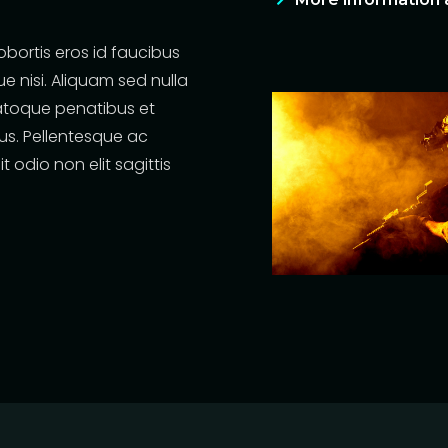
obortis eros id faucibus
ue nisi. Aliquam sed nulla
 natoque penatibus et
us. Pellentesque ac
t odio non elit sagittis