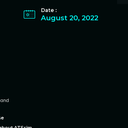
Date :
August 20, 2022
mand
se
 about ATSsim