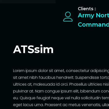
Clients :
Army Nor
Comman
ATSsim
Lorem ipsum dolor sit amet, consectetur adipiscing 
sit amet nibh faucibus hendrerit. Suspendisse torto
ultrices at, malesuada id orci. Phasellus ultricies ni
pulvinar at. Nam congue ipsum elit, bibendum co
eu. Quisque feugiat neque vel nulla sollicitudin te
eget lacus urna. Praesent ac metus venenatis, ull