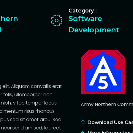
Category :
thern
Software
d
Development
elit. Aliquam convallis erat
r felis, ullamcorper non
si nibh, vitae tempor lacus
Army Northern Com
ndimentum risus rhoncus
mpus sed sit amet arcu. Sed
Download Use Ca
amcorper diam sed, laoreet
More information